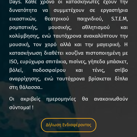
Days. Κάθε χρόνο οι κατασκηνωτές έχουν την
δυνατότητα να συμμετέχουν σε εργαστήρια
εικαστικών, θεατρικού παιχνιδιού, S.T.E.M,
ρομποτικής, μουσικής, αθλητισμού και
κολύμβησης, ενώ ταυτόχρονα ανακαλύπτουν την
μουσική, τον χορό αλλά και την μαγειρική. Η
κατασκήνωση διαθέτει κουζίνα πιστοποιημένη με
ISO, ευρύχωρα σπιτάκια, πισίνες, γήπεδα μπάσκετ,
βόλεϊ, ποδοσφαίρου και τένις, στίβο
αναρρίχησης, ενώ ταυτόχρονα βρίσκεται δίπλα
στη θάλασσα..
Οι ακριβείς ημερομηνίες θα ανακοινωθούν
σύντομα! !
Δήλωση Ενδιαφέροντος