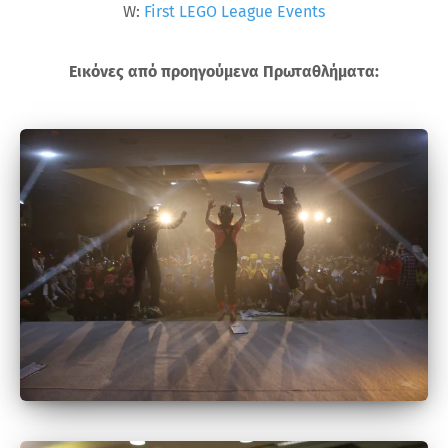
W:
First LEGO League Events
Εικόνες από προηγούμενα Πρωταθλήματα: