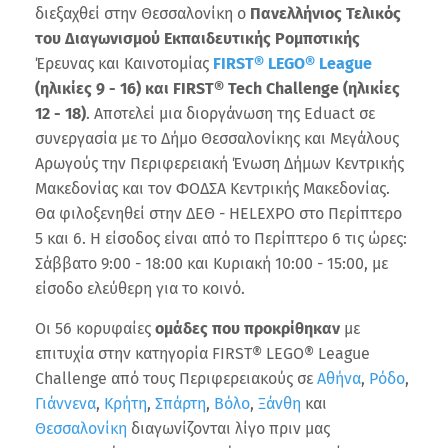
διεξαχθεί στην Θεσσαλονίκη ο
Πανελλήνιος Τελικός
του Διαγωνισμού Εκπαιδευτικής
Ρομποτικής
Έρευνας και Καινοτομίας
FIRST® LEGO® League
(ηλικίες 9 - 16)
και
FIRST® Tech Challenge (ηλικίες
12 - 18)
. Αποτελεί μια διοργάνωση της Eduact σε
συνεργασία με το Δήμο Θεσσαλονίκης και Μεγάλους
Αρωγούς την Περιφερειακή Ένωση Δήμων Κεντρικής
Μακεδονίας και τον ΦΟΔΣΑ Κεντρικής Μακεδονίας.
Θα φιλοξενηθεί στην ΔΕΘ - HELEXPO στο Περίπτερο
5 και 6. Η είσοδος είναι από το Περίπτερο 6 τις ώρες:
Σάββατο 9:00 - 18:00 και Κυριακή 10:00 - 15:00, με
είσοδο ελεύθερη για το κοινό.
Οι 56 κορυφαίες
ομάδες που προκρίθηκαν
με
επιτυχία στην κατηγορία FIRST® LEGO® League
Challenge από τους Περιφερειακούς σε
Αθήνα
,
Ρόδο
,
Γιάννενα
,
Κρήτη
,
Σπάρτη
,
Βόλο
,
Ξάνθη
και
Θεσσαλονίκη
διαγωνίζονται λίγο πριν μας