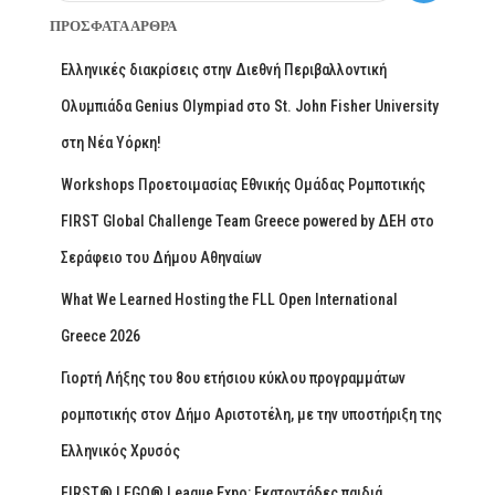
ΠΡΌΣΦΑΤΑ ΆΡΘΡΑ
Ελληνικές διακρίσεις στην Διεθνή Περιβαλλοντική
Ολυμπιάδα Genius Olympiad στο St. John Fisher University
στη Νέα Υόρκη!
Workshops Προετοιμασίας Εθνικής Ομάδας Ρομποτικής
FIRST Global Challenge Team Greece powered by ΔΕΗ στο
Σεράφειο του Δήμου Αθηναίων
What We Learned Hosting the FLL Open International
Greece 2026
Γιορτή Λήξης του 8ου ετήσιου κύκλου προγραμμάτων
ρομποτικής στον Δήμο Αριστοτέλη, με την υποστήριξη της
Ελληνικός Χρυσός
FIRST® LEGO® League Expo: Εκατοντάδες παιδιά,