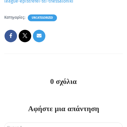
league-epistrefei-sti-thessaloniki
Κατηγορίες:
UNCATEGORIZED
0 σχόλια
Αφήστε μια απάντηση