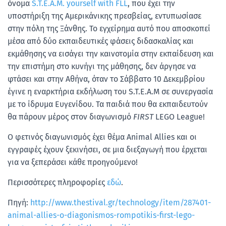
όνομα
S.T.E.A.M. yourself with FLL
, που έχει την
υποστήριξη της Αμερικάνικης πρεσβείας, εντυπωσίασε
στην πόλη της Ξάνθης. Το εγχείρημα αυτό που αποσκοπεί
μέσα από δύο εκπαιδευτικές φάσεις διδασκαλίας και
εκμάθησης να εισάγει την καινοτομία στην εκπαίδευση και
την επιστήμη στο κυνήγι της μάθησης, δεν άργησε να
φτάσει και στην Αθήνα, όταν το Σάββατο 10 Δεκεμβρίου
έγινε η εναρκτήρια εκδήλωση του S.T.E.A.M σε συνεργασία
με το ίδρυμα Ευγενίδου. Τα παιδιά που θα εκπαιδευτούν
θα πάρουν μέρος στον διαγωνισμό
FIRST
LEGO League!
Ο φετινός διαγωνισμός έχει θέμα Animal Allies και οι
εγγραφές έχουν ξεκινήσει, σε μια διεξαγωγή που έρχεται
για να ξεπεράσει κάθε προηγούμενο!
Περισσότερες πληροφορίες
εδώ
.
Πηγή:
http://www.thestival.gr/technology/item/287401-
animal-allies-o-diagonismos-rompotikis-first-lego-