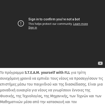
Το πρόγραμμα
S
.
T
.
E
.
A
.
M
.
yourself
with
FLL
για τρίτη
συνεχόμενη χρονιά να εμπνέει τους νέους να προσεγγίσουν τις
επιστήμες μέσω του παιχνιδιού και της διασκέδασης. Είναι μια
μοναδική ευκαιρία για νέους να γνωρίσουν έννοιες της
Φυσικής, της Τεχνολογίας, της Μηχανικής, των Τεχνών και των
Μαθηματικών μέσα από την κατασκευή και τον