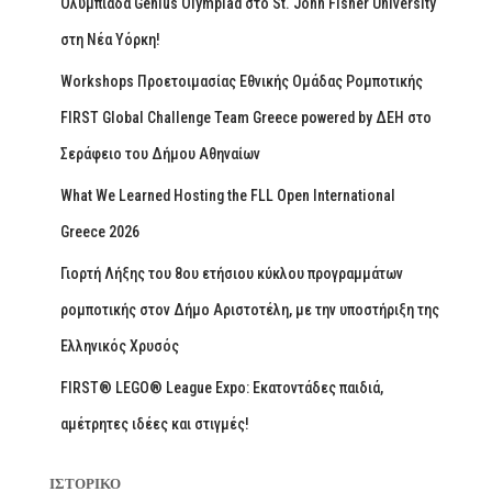
Ολυμπιάδα Genius Olympiad στο St. John Fisher University
στη Νέα Υόρκη!
Workshops Προετοιμασίας Εθνικής Ομάδας Ρομποτικής
FIRST Global Challenge Team Greece powered by ΔΕΗ στο
Σεράφειο του Δήμου Αθηναίων
What We Learned Hosting the FLL Open International
Greece 2026
Γιορτή Λήξης του 8ου ετήσιου κύκλου προγραμμάτων
ρομποτικής στον Δήμο Αριστοτέλη, με την υποστήριξη της
Ελληνικός Χρυσός
FIRST® LEGO® League Expo: Εκατοντάδες παιδιά,
αμέτρητες ιδέες και στιγμές!
ΙΣΤΟΡΙΚΌ