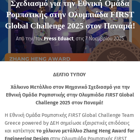
Σχεδιασμό για την Εθνική Ομάδα
Ρομποτικής στην Ολυμπιάδα FIRST
Global Challenge 2025 στον Παναμά!
Από την/τον
Press Eduact
, στις
7 Νοεμβρίου 2025
ΔΕΛΤΙΟ ΤΥΠΟΥ
Χάλκινο Μετάλλιο στον Μηχανικό Σχεδιασμό για την
Εθνική Ομάδα Ρομποτικής στην Ολυμπιάδα
FIRST
Global
Challenge 2025 στον Παναμά!
Η Εθνική Ομάδα Ρομποτικής
FIRST
Global Challenge Team
Greece powered by ΔΕΗ σημείωσε εξαιρετικές επιδόσεις
και κατέκτησε
το χάλκινο μετάλλιο Zhang Heng Award for
Engineering Design
στην Ολυμπιάδα Ρομποτικής
FIRST