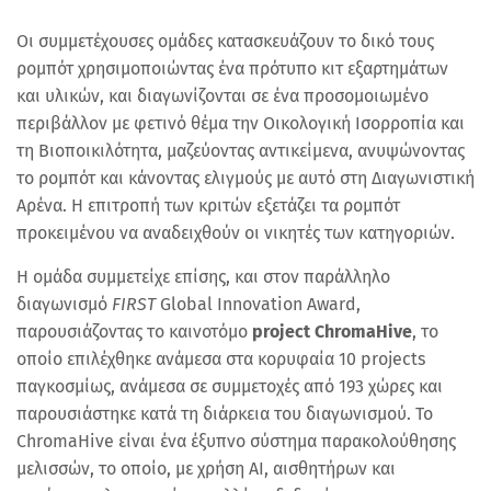
Οι συμμετέχουσες ομάδες κατασκευάζουν το δικό τους
ρομπότ χρησιμοποιώντας ένα πρότυπο κιτ εξαρτημάτων
και υλικών, και διαγωνίζονται σε ένα προσομοιωμένο
περιβάλλον με φετινό θέμα την Οικολογική Ισορροπία και
τη Βιοποικιλότητα, μαζεύοντας αντικείμενα, ανυψώνοντας
το ρομπότ και κάνοντας ελιγμούς με αυτό στη Διαγωνιστική
Αρένα. Η επιτροπή των κριτών εξετάζει τα ρομπότ
προκειμένου να αναδειχθούν οι νικητές των κατηγοριών.
Η ομάδα συμμετείχε επίσης, και στον παράλληλο
διαγωνισμό
FIRST
Global Innovation Award,
παρουσιάζοντας το καινοτόμο
project ChromaHive
, το
οποίο επιλέχθηκε ανάμεσα στα κορυφαία 10 projects
παγκοσμίως, ανάμεσα σε συμμετοχές από 193 χώρες και
παρουσιάστηκε κατά τη διάρκεια του διαγωνισμού. Το
ChromaHive είναι ένα έξυπνο σύστημα παρακολούθησης
μελισσών, το οποίο, με χρήση AI, αισθητήρων και