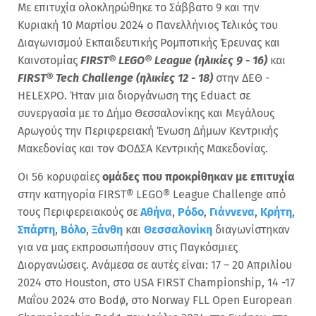
Με επιτυχία ολοκληρώθηκε το Σάββατο 9 και την
Κυριακή 10 Μαρτίου 2024 ο Πανελλήνιος Τελικός του
Διαγωνισμού Εκπαιδευτικής Ρομποτικής Έρευνας και
Καινοτομίας
FIRST® LEGO® League (ηλικίες 9 - 16)
και
FIRST® Tech Challenge (ηλικίες 12 - 18)
στην ΔΕΘ -
HELEXPΟ. Ήταν μια διοργάνωση της Eduact σε
συνεργασία με το Δήμο Θεσσαλονίκης και Μεγάλους
Αρωγούς την Περιφερειακή Ένωση Δήμων Κεντρικής
Μακεδονίας και τον ΦΟΔΣΑ Κεντρικής Μακεδονίας.
Οι 56 κορυφαίες
ομάδες που προκρίθηκαν με επιτυχία
στην κατηγορία FIRST® LEGO® League Challenge από
τους Περιφερειακούς σε
Αθήνα
,
Ρόδο
,
Γιάννενα
,
Κρήτη
,
Σπάρτη
,
Βόλο
,
Ξάνθη
και
Θεσσαλονίκη
διαγωνίστηκαν
για να μας εκπροσωπήσουν στις Παγκόσμιες
Διοργανώσεις. Ανάμεσα σε αυτές είναι: 17 – 20 Απριλίου
2024 στο Houston, στο USA FIRST Championship, 14 -17
Μαΐου 2024 στο Bodø, στο Norway FLL Open European