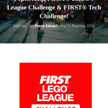
League Challenge & FIRST® Tech
Challenge!
Από την/τον
Press Eduact
, στις
13 Μαρτίου 2024