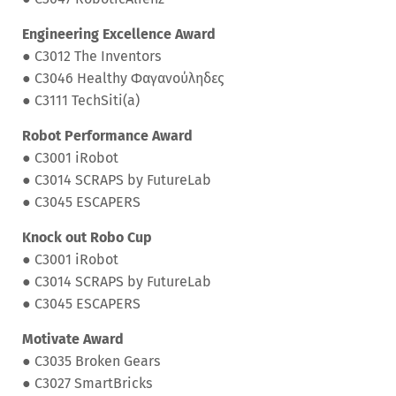
Engineering Excellence Award
●
C3012 The Inventors
●
C3046 Healthy Φαγανούληδες
●
C3111 TechSiti(a)
Robot Performance Award
●
C3001 iRobot
●
C3014 SCRAPS by FutureLab
●
C3045 ESCAPERS
Knock out Robo Cup
●
C3001 iRobot
●
C3014 SCRAPS by FutureLab
●
C3045 ESCAPERS
Motivate Award
●
C3035 Broken Gears
●
C3027 SmartBricks