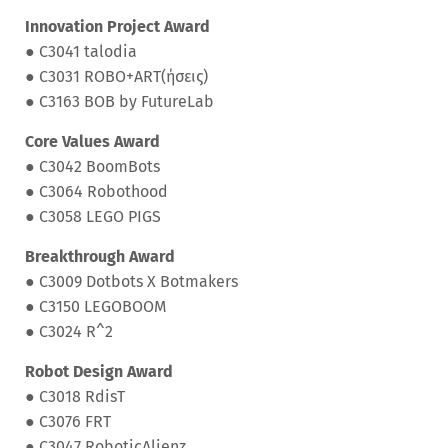
Innovation Project Award
●
C3041 talodia
●
C3031 ROBO+ART(ήσεις)
●
C3163 BOB by FutureLab
Core Values Award
●
C3042 BoomBots
●
C3064 Robothood
●
C3058 LEGO PIGS
Breakthrough Award
●
C3009 Dotbots X Botmakers
●
C3150 LEGOBOOM
●
C3024 R^2
Robot Design Award
●
C3018 RdisT
●
C3076 FRT
●
C3047 RoboticAlienz