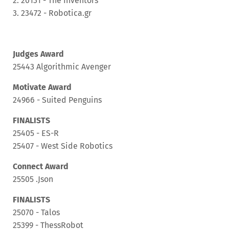
2. 20131 - The Inventors
3. 23472 - Robotica.gr
Judges Award
25443 Αlgorithmic Avenger
Motivate Award
24966 - Suited Penguins
FINALISTS
25405 - ES-R
25407 - West Side Robotics
Connect Award
25505 .Json
FINALISTS
25070 - Talos
25399 - ThessRobot