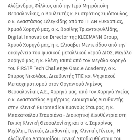
Αλέξανδρος Φίλλιος από την Ιερά Μητρόπολη
Θεσσαλονίκης, ο Βουλευτής κ. Ευστράτιος Σιμόπουλος,
ο κ. Αναστάσιος Σελεγκίδης από το ΤΙΤΑΝ Ευκαρπίας,
Χρυσό Χορηγό μας, ο κ. Βασίλης Τριανταφυλλίδης,
Digital Innovation Director της KLEEMANN Group,
Χρυσό Χορηγό μας, η κ. Ελισαβετ Μεντεκίδου από την
οικογένεια του φυσικού μεταλλικού νερού ΔΙΟΣ, Μεγάλο
Χορηγό μας, η κ. Ελένη Τσιπά από τον Μεγάλο Χορηγό
του FIRST® Tech Challenge Oracle Academy, ο κ.
Σπύρος Νικολάου, Διευθυντής ΤΠΕ και Ψηφιακού
Μετασχηματισμού στον Οργανισμό Λιμένος
Θεσσαλονίκης Α.Ε., Χορηγό μας, από τον Χορηγό Υγείας
ο κ. Αναστασέλος Δημήτριος, Διοικητικός Διευθυντής
στην Κλινική Euromedica Κυανούς Σταυρός, η κ.
Μπακατσέλου Σταυριάνα - Διοικητική Διευθύντρια στη
Γενική Κλινική Θεσσαλονίκης και ο κ. Σαμαρίνας
Μιχάλης, Γενικός Διευθυντής της Κλινικής Γένεσις. Η
Αλεξάνδρα Λαπουρίδου, Γενική Υποδιευθύντρια του