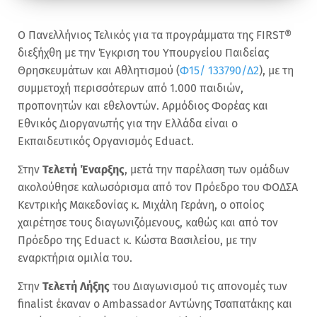
Ο Πανελλήνιος Τελικός για τα προγράμματα της FIRST®
διεξήχθη με την Έγκριση του Υπουργείου Παιδείας
Θρησκευμάτων και Αθλητισμού (
Φ15/ 133790/Δ2
), με τη
συμμετοχή περισσότερων από 1.000 παιδιών,
προπονητών και εθελοντών. Αρμόδιος Φορέας και
Εθνικός Διοργανωτής για την Ελλάδα είναι ο
Εκπαιδευτικός Οργανισμός Eduact.
Στην
Τελετή Έναρξης
, μετά την παρέλαση των ομάδων
ακολούθησε καλωσόρισμα από τον Πρόεδρο του ΦΟΔΣΑ
Κεντρικής Μακεδονίας κ. Μιχάλη Γεράνη, ο οποίος
χαιρέτησε τους διαγωνιζόμενους, καθώς και από τον
Πρόεδρο της Eduact κ. Κώστα Βασιλείου, με την
εναρκτήρια ομιλία του.
Στην
Τελετή Λήξης
του Διαγωνισμού τις απονομές των
finalist έκαναν ο Ambassador Αντώνης Τσαπατάκης και