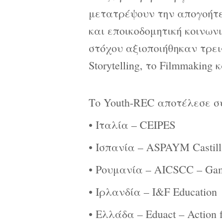
μετατρέψουν την απογοήτε
και εποικοδομητική κοινωνι
στόχου αξιοποιήθηκαν τρει
Storytelling, το Filmmaking 
Το Youth-REC αποτέλεσε σ
• Ιταλία – CEIPES
• Ισπανία – ASPAYM Castill
• Ρουμανία – AICSCC – Gamm
• Ιρλανδία – I&F Education
• Ελλάδα – Eduact – Action f