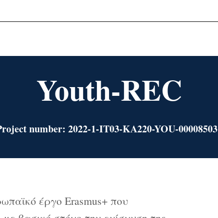
Youth-REC
Project number: 2022-1-IT03-KA220-YOU-00008503
ρωπαϊκό έργο Erasmus+ που
 με βασικό στόχο την ενίσχυση της