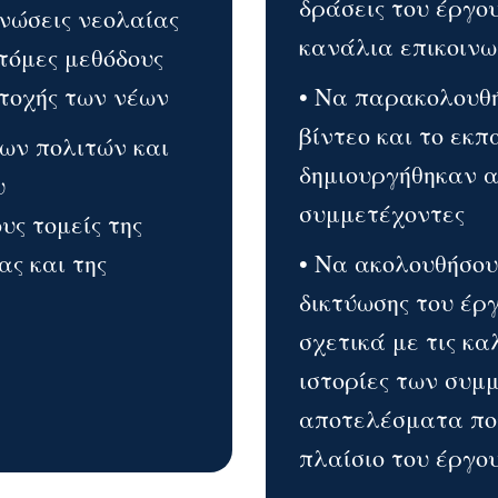
δράσεις του έργο
ανώσεις νεολαίας
κανάλια επικοινω
τόμες μεθόδους
τοχής των νέων
• Να παρακολουθή
βίντεο και το εκπ
των πολιτών και
δημιουργήθηκαν α
υ
συμμετέχοντες
υς τομείς της
ας και της
• Να ακολουθήσου
δικτύωσης του έρ
σχετικά με τις κα
ιστορίες των συμ
αποτελέσματα πο
πλαίσιο του έργο