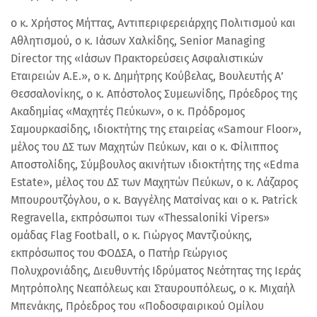
o κ. Χρήστος Μήττας, Αντιπεριφερειάρχης Πολιτισμού και
Αθλητισμού, o κ. Ιάσων Χαλκίδης, Senior Managing
Director της «Ιάσων Πρακτορεύσεις Ασφαλιστικών
Εταιρειών Α.Ε.», o κ. Δημήτρης Κούβελας, Βουλευτής Α’
Θεσσαλονίκης, ο κ. Απόστολος Συμεωνίδης, Πρόεδρος της
Ακαδημίας «Μαχητές Πεύκων», ο κ. Πρόδρομος
Σαμουρκασίδης, ιδιοκτήτης της εταιρείας «Samour Floor»,
μέλος του ΔΣ των Μαχητών Πεύκων, και ο κ. Φίλιππος
Αποστολίδης, Σύμβουλος ακινήτων ιδιοκτήτης της «Edma
Estate», μέλος του ΔΣ των Μαχητών Πεύκων, ο κ. Λάζαρος
Μπουρουτζόγλου, ο κ. Βαγγέλης Ματσίνας και ο κ. Patrick
Regravella, εκπρόσωποι των «Thessaloniki Vipers»
ομάδας Flag Football, ο κ. Γιώργος Μαντζιούκης,
εκπρόσωπος του ΦΟΔΣΑ, ο Πατήρ Γεώργιος
Πολυχρονιάδης, Διευθυντής Ιδρύματος Νεότητας της Ιεράς
Μητρόπολης Νεαπόλεως και Σταυρουπόλεως, ο κ. Μιχαήλ
Μπενάκης, Πρόεδρος του «Ποδοσφαιρικού Ομίλου