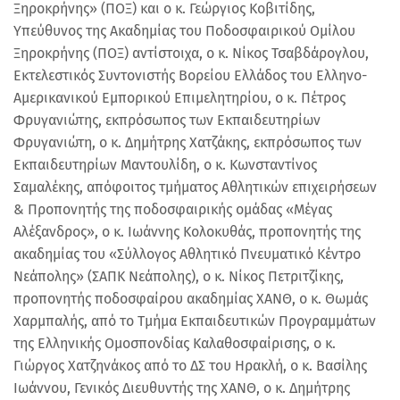
Ξηροκρήνης» (ΠΟΞ) και ο κ. Γεώργιος Κοβιτίδης,
Υπεύθυνος της Ακαδημίας του Ποδοσφαιρικού Ομίλου
Ξηροκρήνης (ΠΟΞ) αντίστοιχα, ο κ. Νίκος Τσαβδάρογλου,
Εκτελεστικός Συντονιστής Βορείου Ελλάδος του Ελληνο-
Αµερικανικού Εµπορικού Επιµελητηρίου, ο κ. Πέτρος
Φρυγανιώτης, εκπρόσωπος των Εκπαιδευτηρίων
Φρυγανιώτη, ο κ. Δημήτρης Χατζάκης, εκπρόσωπος των
Εκπαιδευτηρίων Μαντουλίδη, ο κ. Κωνσταντίνος
Σαμαλέκης, απόφοιτος τμήματος Αθλητικών επιχειρήσεων
& Προπονητής της ποδοσφαιρικής ομάδας «Μέγας
Αλέξανδρος», ο κ. Ιωάννης Κολοκυθάς, προπονητής της
ακαδημίας του «Σύλλογος Αθλητικό Πνευματικό Κέντρο
Νεάπολης» (ΣΑΠΚ Νεάπολης), ο κ. Νίκος Πετριτζίκης,
προπονητής ποδοσφαίρου ακαδημίας ΧΑΝΘ, ο κ. Θωμάς
Χαρμπαλής, από το Τμήμα Εκπαιδευτικών Προγραμμάτων
της Ελληνικής Ομοσπονδίας Καλαθοσφαίρισης, ο κ.
Γιώργος Χατζηνάκος από το ΔΣ του Ηρακλή, ο κ. Βασίλης
Ιωάννου, Γενικός Διευθυντής της ΧΑΝΘ, ο κ. Δημήτρης