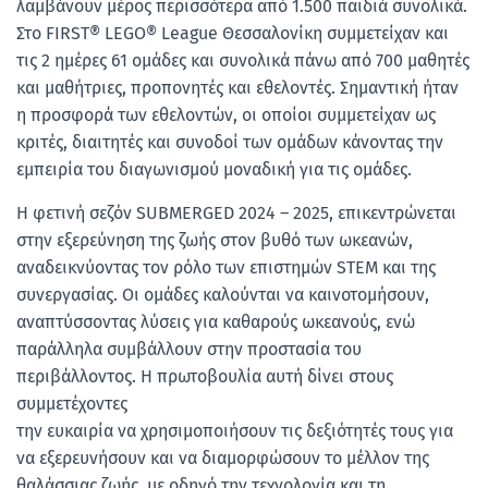
λαμβάνουν μέρος περισσότερα από 1.500 παιδιά συνολικά.
Στο FIRST® LEGO® League Θεσσαλονίκη συμμετείχαν και
τις 2 ημέρες 61 ομάδες και συνολικά πάνω από 700 μαθητές
και μαθήτριες, προπονητές και εθελοντές. Σημαντική ήταν
η προσφορά των εθελοντών, οι οποίοι συμμετείχαν ως
κριτές, διαιτητές και συνοδοί των ομάδων κάνοντας την
εμπειρία του διαγωνισμού μοναδική για τις ομάδες.
H φετινή σεζόν SUBMERGED 2024 – 2025, επικεντρώνεται
στην εξερεύνηση της ζωής στον βυθό των ωκεανών,
αναδεικνύοντας τον ρόλο των επιστημών STEM και της
συνεργασίας. Οι ομάδες καλούνται να καινοτομήσουν,
αναπτύσσοντας λύσεις για καθαρούς ωκεανούς, ενώ
παράλληλα συμβάλλουν στην προστασία του
περιβάλλοντος. Η πρωτοβουλία αυτή δίνει στους
συμμετέχοντες
την ευκαιρία να χρησιμοποιήσουν τις δεξιότητές τους για
να εξερευνήσουν και να διαμορφώσουν το μέλλον της
θαλάσσιας ζωής, με οδηγό την τεχνολογία και τη