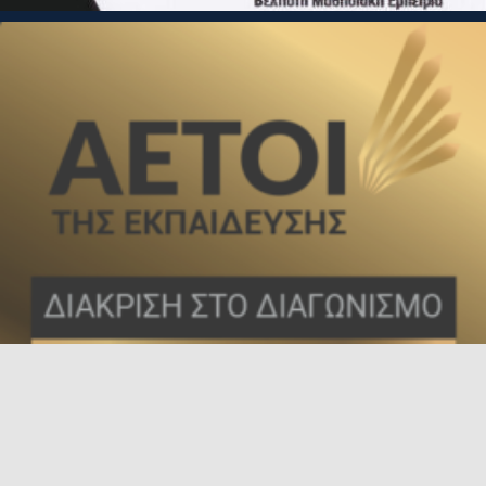
Τσιμισκή 136, Θεσσαλονίκη, 54621