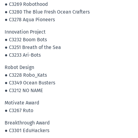
● C3269 Robothood
● C3280 The Blue Fresh Ocean Crafters
● C3278 Aqua Pioneers
Innovation Project
● C3232 Boom Bots
● C3251 Breath of the Sea
● C3233 Ari-Bots
Robot Design
● C3228 Robo_Kats
● C3349 Ocean Busters
● C3212 NO NAME
Motivate Award
● C3267 Ruto
Breakthrough Award
● C3301 EduHackers