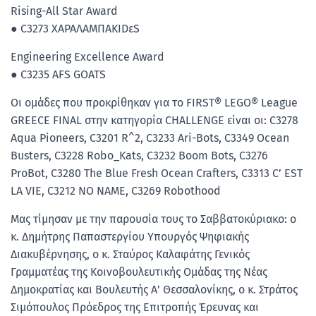
Rising-All Star Award
● C3273 ΧΑΡΑΛΑΜΠΑΚΙDεS
Engineering Excellence Award
● C3235 AFS GOATS
Οι ομάδες που προκρίθηκαν για το FIRST® LEGO® League
GREECE FINAL στην κατηγορία CHALLENGE είναι οι: C3278
Aqua Pioneers, C3201 R^2, C3233 Ari-Bots, C3349 Ocean
Busters, C3228 Robo_Kats, C3232 Boom Bots, C3276
ProBot, C3280 The Blue Fresh Ocean Crafters, C3313 C’ EST
LA VIE, C3212 NO NAME, C3269 Robothood
Μας τίμησαν με την παρουσία τους το Σαββατοκύριακο: ο
κ. Δημήτρης Παπαστεργίου Υπουργός Ψηφιακής
Διακυβέρνησης, ο κ. Σταύρος Καλαφάτης Γενικός
Γραμματέας της Κοινοβουλευτικής Ομάδας της Νέας
Δημοκρατίας και Βουλευτής Α’ Θεσσαλονίκης, o κ. Στράτος
Σιμόπουλος Πρόεδρος της Επιτροπής Έρευνας και