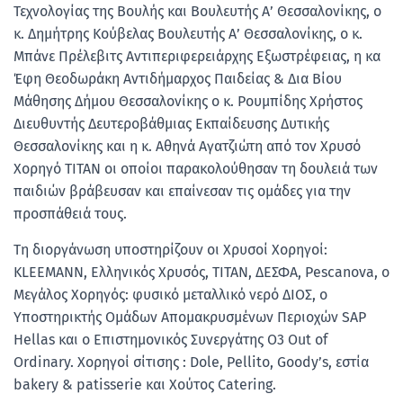
Τεχνολογίας της Βουλής και Βουλευτής Α’ Θεσσαλονίκης, ο
κ. Δημήτρης Κούβελας Βουλευτής Α’ Θεσσαλονίκης, ο κ.
Μπάνε Πρέλεβιτς Αντιπεριφερειάρχης Εξωστρέφειας, η κα
Έφη Θεοδωράκη Αντιδήμαρχος Παιδείας & Δια Βίου
Μάθησης Δήμου Θεσσαλονίκης ο κ. Ρουμπίδης Χρήστος
Διευθυντής Δευτεροβάθμιας Εκπαίδευσης Δυτικής
Θεσσαλονίκης και η κ. Αθηνά Αγατζιώτη από τον Χρυσό
Χορηγό TITAN οι οποίοι παρακολούθησαν τη δουλειά των
παιδιών βράβευσαν και επαίνεσαν τις ομάδες για την
προσπάθειά τους.
Τη διοργάνωση υποστηρίζουν οι Χρυσοί Χορηγοί:
KLEEMANN, Ελληνικός Χρυσός, ΤΙΤΑΝ, ΔΕΣΦΑ, Pescanova, ο
Μεγάλος Χορηγός: φυσικό μεταλλικό νερό ΔΙΟΣ, ο
Υποστηρικτής Ομάδων Απομακρυσμένων Περιοχών SAP
Hellas και ο Επιστημονικός Συνεργάτης Ο3 Out of
Ordinary. Χορηγοί σίτισης : Dole, Pellito, Goody’s, εστία
bakery & patisserie και Χούτος Catering.