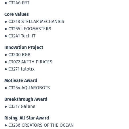
● C3246 FRT
Core Values
● C3218 STELLAR MECHANICS
● C3255 LEGOMASTERS
● C3241 Tech IT
Innovation Project
● C3200 RGB
● C3072 AKETH PIRATES
● C3271 talotix
Motivate Award
● C3254 AQUAROBOTS
Breakthrough Award
● C3317 Galene
Rising-All Star Award
● C3236 CREATORS OF THE OCEAN