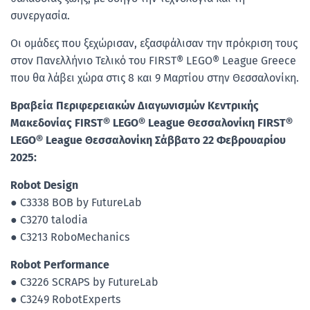
συνεργασία.
Οι ομάδες που ξεχώρισαν, εξασφάλισαν την πρόκριση τους
στον Πανελλήνιο Τελικό του FIRST® LEGO® League Greece
που θα λάβει χώρα στις 8 και 9 Μαρτίου στην Θεσσαλονίκη.
Βραβεία Περιφερειακών Διαγωνισμών Κεντρικής
Μακεδονίας FIRST® LEGO® League Θεσσαλονίκη FIRST®
LEGO® League Θεσσαλονίκη Σάββατο 22 Φεβρουαρίου
2025:
Robot Design
● C3338 BOB by FutureLab
● C3270 talodia
● C3213 RoboMechanics
Robot Performance
● C3226 SCRAPS by FutureLab
● C3249 RobotExperts