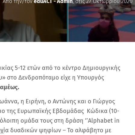
Από την/τον
eduACT - Admin
, στις
27 Οκτωβρίου 2020
ικίας 5-12 ετών από το κέντρο Δημιουργικής
» στο Δενδροπόταμο είχε η Υπουργός
ραμέως.
ωάννα, η Ειρήνη, ο Αντώνης και ο Γιώργος
αίσιο της Ευρωπαϊκής Εβδομάδας Κώδικα (10-
πόλοιπη ομάδα τους στη δράση ‘’Alphabet in
υχία δυαδικών ψηφίων – Το αλφάβητο με