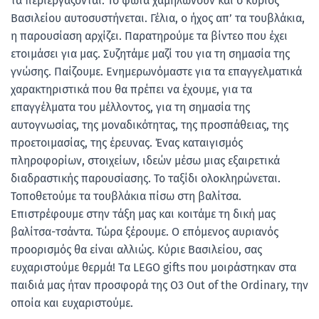
τα περιεργάζονται. Το φώτα χαμηλώνουν και ο κύριος
Βασιλείου αυτοσυστήνεται. Γέλια, ο ήχος απ’ τα τουβλάκια,
η παρουσίαση αρχίζει. Παρατηρούμε τα βίντεο που έχει
ετοιμάσει για μας. Συζητάμε μαζί του για τη σημασία της
γνώσης. Παίζουμε. Ενημερωνόμαστε για τα επαγγελματικά
χαρακτηριστικά που θα πρέπει να έχουμε, για τα
επαγγέλματα του μέλλοντος, για τη σημασία της
αυτογνωσίας, της μοναδικότητας, της προσπάθειας, της
προετοιμασίας, της έρευνας. Ένας καταιγισμός
πληροφορίων, στοιχείων, ιδεών μέσω μιας εξαιρετικά
διαδραστικής παρουσίασης. Το ταξίδι ολοκληρώνεται.
Τοποθετούμε τα τουβλάκια πίσω στη βαλίτσα.
Επιστρέφουμε στην τάξη μας και κοιτάμε τη δική μας
βαλίτσα-τσάντα. Τώρα ξέρουμε. Ο επόμενος αυριανός
προορισμός θα είναι αλλιώς. Κύριε Βασιλείου, σας
ευχαριστούμε θερμά! Tα LEGO gifts που μοιράστηκαν στα
παιδιά μας ήταν προσφορά της Ο3 Out of the Ordinary, την
οποία και ευχαριστούμε.