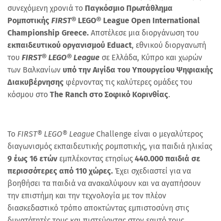
συνεχόμενη χρονιά το
Παγκόσμιο Πρωτάθλημα
Ρομποτικής
FIRST®
LEGO® League Open International
Championship Greece.
Αποτέλεσε μια διοργάνωση του
εκπαιδευτικού οργανισμού Eduact
, εθνικού διοργανωτή
του
FIRST® LEGO® League
σε Ελλάδα, Κύπρο και χωρών
των Βαλκανίων
υπό την Αιγίδα του Υπουργείου Ψηφιακής
Διακυβέρνησης
φέρνοντας τις καλύτερες ομάδες του
κόσμου στο
The Ranch στο Σοφικό Κορινθίας
.
Το
FIRST® LEGO® League
Challenge είναι ο μεγαλύτερος
διαγωνισμός εκπαιδευτικής ρομποτικής, για παιδιά ηλικίας
9 έως 16 ετών
εμπλέκοντας ετησίως
440.000 παιδιά σε
περισσότερες από 110 χώρες.
Έχει σχεδιαστεί για να
βοηθήσει τα παιδιά να ανακαλύψουν και να αγαπήσουν
την επιστήμη και την τεχνολογία με τον πλέον
διασκεδαστικό τρόπο αποκτώντας εμπιστοσύνη στις
δυνατότητές τους και πιστεύοντας στον εαυτό τους,