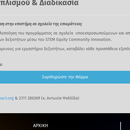
πλισμού & Διαδικασία
η στην επιστήμη σε σχολεία της επικράτειας
 υλοποίηση του προγράμματος σε σχολεία υποεκπροσωπούμενων και α
ων δεξιοτήτων μέσω του STEM Equity Community Innovation.
όμενους για εργαστήριο δεξιοτήτων, καταβάλει κάθε προσπάθεια εξοπλ
ώ:
Συμπληρώστε την Φόρμα
act.org
& 2311 286369 (κ. Αντωνία Ψαλλίδα)
ΑΡΧΙΚΗ