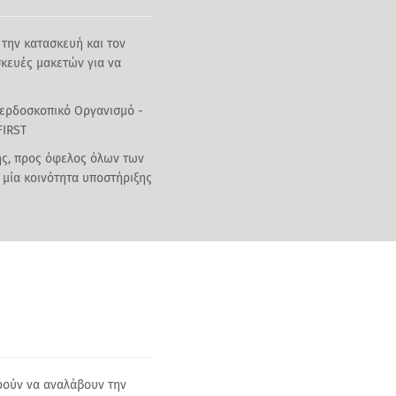
 την κατασκευή και τον
κευές μακετών για να
Κερδοσκοπικό Οργανισμό -
FIRST
κής, προς όφελος όλων των
 μία κοινότητα υποστήριξης
ορούν να αναλάβουν την