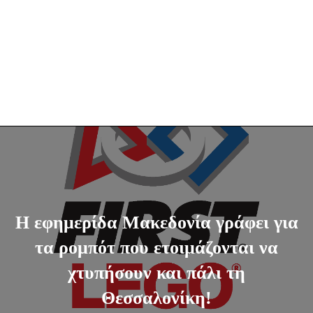
Η εφημερίδα Μακεδονία γράφει για
τα ρομπότ που ετοιμάζονται να
χτυπήσουν και πάλι τη
Θεσσαλονίκη!