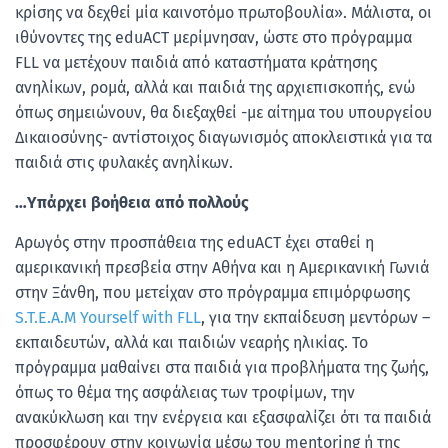
κρίσης να δεχθεί μία καινοτόμο πρωτοβουλία». Μάλιστα, οι
ιθύνοντες της eduACT μερίμνησαν, ώστε στο πρόγραμμα
FLL να μετέχουν παιδιά από καταστήματα κράτησης
ανηλίκων, ρομά, αλλά και παιδιά της αρχιεπισκοπής, ενώ
όπως σημειώνουν, θα διεξαχθεί -με αίτημα του υπουργείου
Δικαιοσύνης- αντίστοιχος διαγωνισμός αποκλειστικά για τα
παιδιά στις φυλακές ανηλίκων.
…Υπάρχει βοήθεια από πολλούς
Αρωγός στην προσπάθεια της eduACT έχει σταθεί η
αμερικανική πρεσβεία στην Αθήνα και η Αμερικανική Γωνιά
στην Ξάνθη, που μετείχαν στο πρόγραμμα επιμόρφωσης
S.T.E.A.M Yourself with FLL
, για την εκπαίδευση μεντόρων –
εκπαιδευτών, αλλά και παιδιών νεαρής ηλικίας. Το
πρόγραμμα μαθαίνει στα παιδιά για προβλήματα της ζωής,
όπως το θέμα της ασφάλειας των τροφίμων, την
ανακύκλωση και την ενέργεια και εξασφαλίζει ότι τα παιδιά
προσφέρουν στην κοινωνία μέσω του mentoring ή της