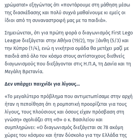
χρώματα!» εξηγώντας ότι «ποντάρουμε στη μάθηση μέσω
της διασκέδασης και πολύ συχνά μαθαίνουμε κι εμείς οι
ίδιοι από τη συναναστροφή μας με τα παιδιά».
Σημειώνεται, ότι για πρώτη φορά ο διαγωνισμός First Lego
League διεξάγεται στην Αθήνα (19/2), την Ξάνθη (5/3) και
την Κύπρο (1/4), ενώ η νικήτρια ομάδα θα μετέχει μαζί με
παιδιά από όλο τον κόσμο στους αντίστοιχους διεθνείς
διαγωνισμούς που διεξάγονται στις Η.Π.Α, τη Δανία και τη
Μεγάλη Βρετανία.
Δεν υπάρχει παιχνίδι για λίγους…
«Το μεγαλύτερο πρόβλημα που αντιμετωπίσαμε στην αρχή
ήταν η πεποίθηση ότι η ρομποτική προορίζεται για τους
λίγους, τους πλούσιους και όσους είχαν πρόσβαση στη
γνώση» σχολιάζει στη «Θ» ο κ. Βασιλείου και
συμπληρώνει: «Ο διαγωνισμός διεξάγεται σε 78 ακόμη
χώρες του κόσμου και ήταν δύσκολο για την Ελλάδα της